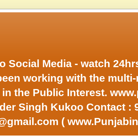
 to Social Media - watch 24h
en working with the multi-
s in the Public Interest. ww
inder Singh Kukoo Contact :
v@gmail.com ( www.Punjabi