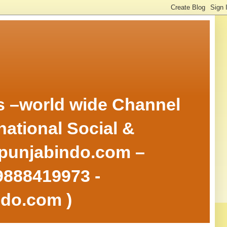
rs –world wide Channel
national Social &
w.punjabindo.com –
 9888419973 -
ndo.com )