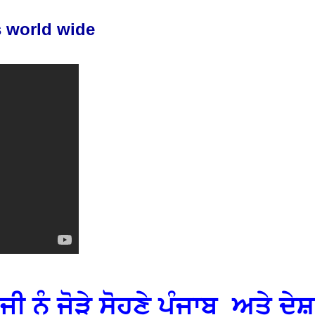
 world wide
ਨੂੰ ਜੋੜੇ ਸੋਹਣੇ ਪੰਜਾਬ ਅਤੇ ਦੇਸ਼