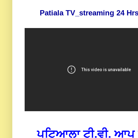
Patiala TV_streaming 24 Hrs
ਪਟਿਆਲਾ ਟੀ.ਵੀ. ਆਪ ਜੀ 