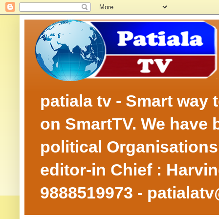
patiala tv - Smart way
on SmartTV. We have be
political Organisation
editor-in Chief : Harv
9888519973 - patialat