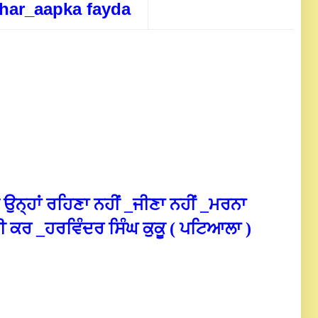
har_aapka fayda
 ਉਨ੍ਹਾਂ ਰਹਿਣਾ ਨਹੀਂ _ਜੀਣਾ ਨਹੀਂ _ਮਰਨਾ
ਖੀ ਕਰ _ਹਰਵਿੰਦਰ ਸਿੰਘ ਕੁਕੂ ( ਪਟਿਆਲਾ )