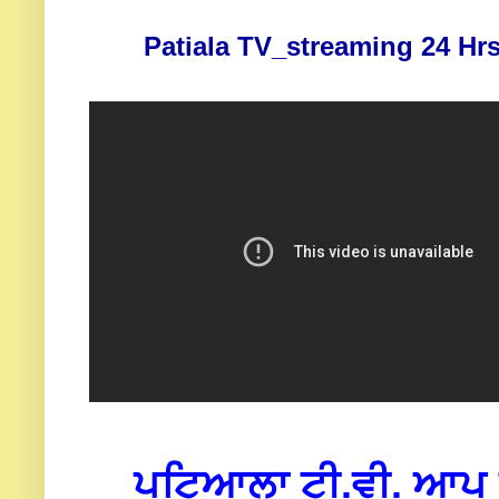
Patiala TV_streaming 24 Hrs
ਪਟਿਆਲਾ ਟੀ.ਵੀ. ਆਪ ਜੀ 