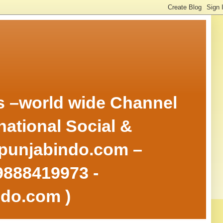
rs –world wide Channel
national Social &
w.punjabindo.com –
 9888419973 -
ndo.com )