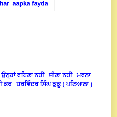
har_aapka fayda
 ਉਨ੍ਹਾਂ ਰਹਿਣਾ ਨਹੀਂ _ਜੀਣਾ ਨਹੀਂ _ਮਰਨਾ
ਖੀ ਕਰ _ਹਰਵਿੰਦਰ ਸਿੰਘ ਕੁਕੂ ( ਪਟਿਆਲਾ )