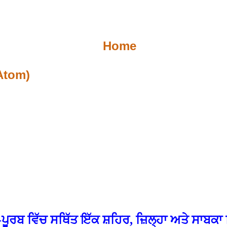
Home
Atom)
ਣ-ਪੂਰਬ ਵਿੱਚ ਸਥਿੱਤ ਇੱਕ ਸ਼ਹਿਰ, ਜ਼ਿਲ੍ਹਾ ਅਤੇ ਸ