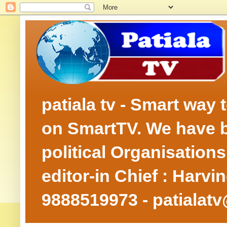
patiala tv - Smart way
on SmartTV. We have be
political Organisation
editor-in Chief : Harv
9888519973 - patialat