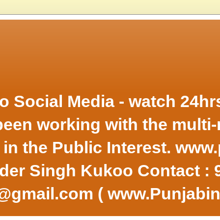
 to Social Media - watch 24h
en working with the multi-
s in the Public Interest. ww
inder Singh Kukoo Contact :
v@gmail.com ( www.Punjabi